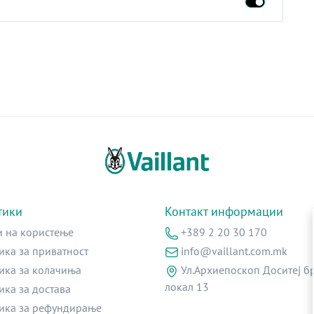
тики
Контакт информации
и на користење
+389 2 20 30 170
ика за приватност
info@vaillant.com.mk
ика за колачиња
Ул.Архиепоскоп Доситеј бр
локал 13
ика за достава
ика за рефундирање