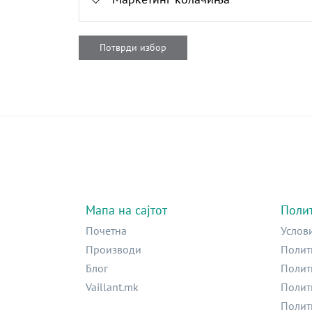
Потврди избор
Мапа на сајтот
Поли
Почетна
Услов
Производи
Полит
Блог
Полит
Vaillant.mk
Полит
Полит