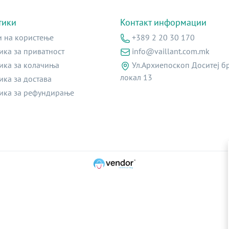
тики
Контакт информации
и на користење
+389 2 20 30 170
ика за приватност
info@vaillant.com.mk
ика за колачиња
Ул.Архиепоскоп Доситеј бр
локал 13
ика за достава
ика за рефундирање