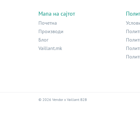
Мапа на сајтот
Поли
Почетна
Услов
Производи
Полит
Блог
Полит
Vaillant.mk
Полит
Полит
©
2026
Vendor x
Vaillant B2B