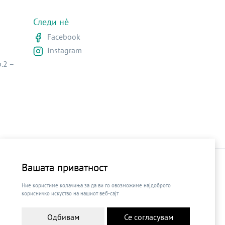
Следи нè
Facebook
Instagram
.2 –
Поставки за колачиња
|
Пријави проблем
Вашата приватност
Ние користиме колачиња за да ви го овозможиме најдоброто
корисничко искуство на нашиот веб-сајт
Одбивам
Се согласувам