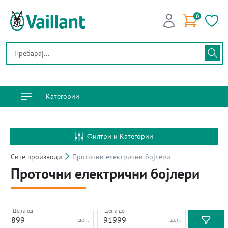
0
Категории
Филтри и Категории
Сите
производи
Проточни електрични бојлери
Проточни електрични бојлери
Цена од
Цена до
ден.
ден.