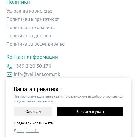
Политики
Услови на користење
Политика за приватност
Политика за колачиња
Политика за достава
Политика за рефундирање
Контакт информации
+389 2 20 30 170
info@vaillant.com.mk
Ул.Архиепоскоп Доситеј бр.2 – локал 13
Вашата приватност
Ние користиме колачиња за да ви го овозможиме најдоброто корисничко
искуство на нашиот веб-сајт
Се согласувам
Одбивам
Подеси ги колачињата
©
2026
Vendor x
Vaillant B2B
Дознај повеќе
Поставки за колачиња
|
Пријави проблем