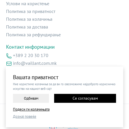
Услови на користење
Политика за приватност
Политика за колачиња
Политика за достава
Политика за рефундирање
Контакт информации
+389 2 20 30 170
info@vaillant.com.mk
Ул.Архиепоскоп Доситеј бр.2 – локал 13
Вашата приватност
Ние користиме колачиња за да ви го овозможиме најдоброто корисничко
искуство на нашиот веб-сајт
Се согласувам
Одбивам
Подеси ги колачињата
©
2026
Vendor x
Vaillant B2B
Дознај повеќе
Поставки за колачиња
|
Пријави проблем