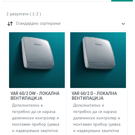
2
резултати
(
1
-
2
)
Стандардно сортирање
VAR 60/2 DW - ЛОКАЛНА
VAR 60/2 D - ЛОКАЛНА
ВЕНТИЛАЦИЈА
ВЕНТИЛАЦИЈА
Дополнително е
Дополнително е
потребно да се нарача
потребно да се нарача
далечински контролер и
далечински контролер и
монтажен прибор (цевка
монтажен прибор (цевка
и надворешна заштитна
и надворешна заштитна