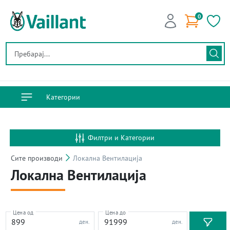
0
Категории
Филтри и Категории
Сите
производи
Локална Вентилација
Локална Вентилација
Цена од
Цена до
ден.
ден.